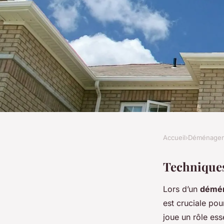
Accueil
›
Déménage
DÉMÉNAGEMENT
Maîtriser l'art de l
Techniques
Lors d’un
démén
déménagement inte
est cruciale pou
joue un rôle ess