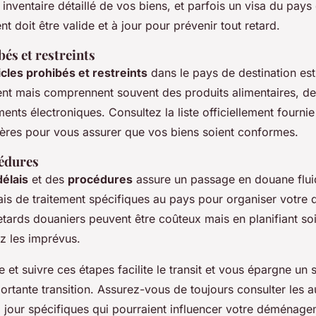
 inventaire détaillé de vos biens, et parfois un visa du pays
doit être valide et à jour pour prévenir tout retard.
bés et restreints
icles prohibés et restreints
dans le pays de destination est
ient mais comprennent souvent des produits alimentaires, de
ents électroniques. Consultez la liste officiellement fournie
ières pour vous assurer que vos biens soient conformes.
cédures
délais
et des
procédures
assure un passage en douane flui
lais de traitement spécifiques au pays pour organiser votr
etards douaniers peuvent être coûteux mais en planifiant s
z les imprévus.
et suivre ces étapes facilite le transit et vous épargne un st
ortante transition. Assurez-vous de toujours consulter les au
à jour spécifiques qui pourraient influencer votre déménage