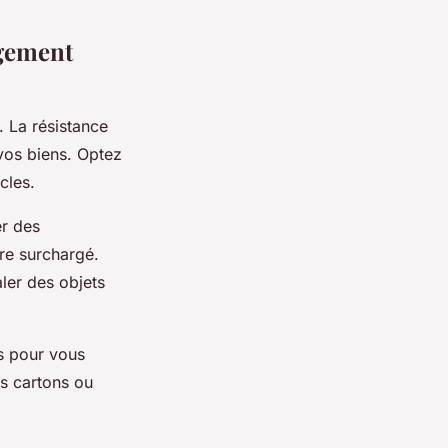
agement
. La résistance
vos biens. Optez
cles.
er des
tre surchargé.
aler des objets
es pour vous
es cartons ou