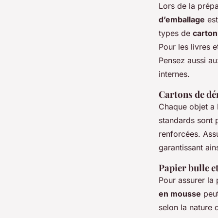
Lors de la prép
d’emballage
est
types de
carto
Pour les livres 
Pensez aussi aux
internes.
Cartons de d
Chaque objet a 
standards sont p
renforcées. Assu
garantissant ains
Papier bulle 
Pour assurer la 
en mousse
peut
selon la nature d