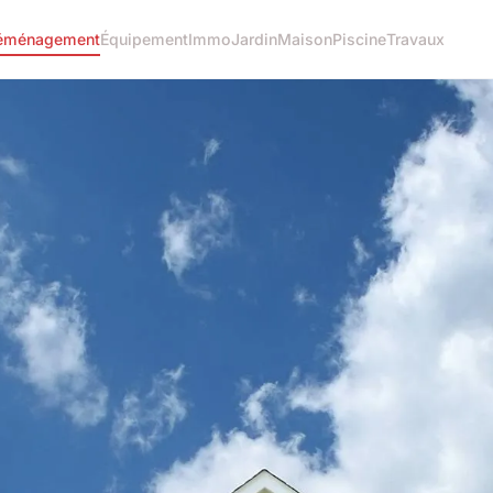
éménagement
Équipement
Immo
Jardin
Maison
Piscine
Travaux