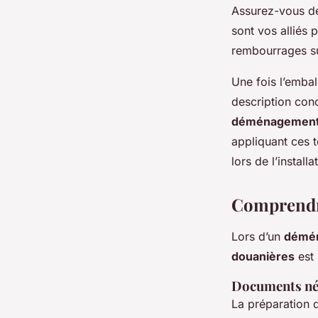
Assurez-vous d
sont vos alliés 
rembourrages su
Une fois l’embal
description conc
déménagement 
appliquant ces t
lors de l’instal
Comprendre
Lors d’un
démén
douanières
est 
Documents né
La préparation d