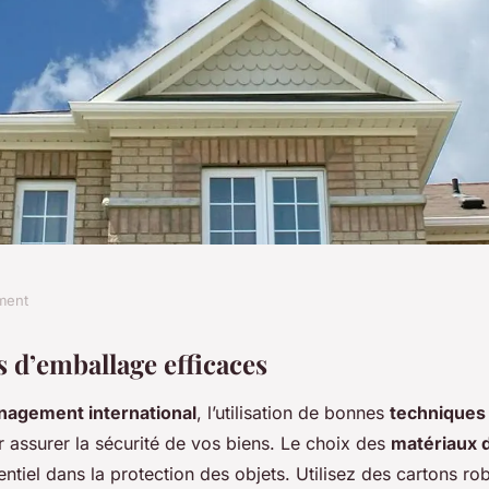
ment
'emballage pour un
 d’emballage efficaces
agement international
, l’utilisation de bonnes
techniques
rnational
r assurer la sécurité de vos biens. Le choix des
matériaux 
entiel dans la protection des objets. Utilisez des cartons r