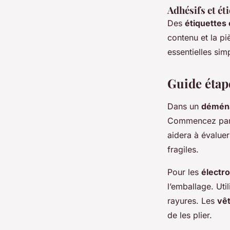
Adhésifs et ét
Des
étiquettes 
contenu et la p
essentielles sim
Guide étap
Dans un
déména
Commencez par
aidera à évaluer
fragiles.
Pour les
électr
l’emballage. Uti
rayures. Les
vê
de les plier.