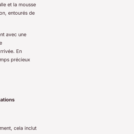
ulle et la mousse
ton, entourés de
ent avec une
e
rrivée. En
temps précieux
ations
ment, cela inclut