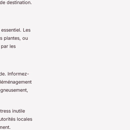
 de destination.
 essentiel. Les
s plantes, ou
 par les
de. Informez-
e déménagement
oigneusement,
ress inutile
torités locales
ment.