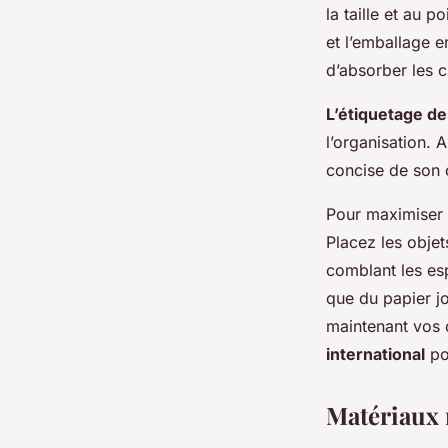
Jade
•
5 mars 2025
•
6 min de lecture
la taille et au 
et l’emballage e
d’absorber les 
L’étiquetage de
l’organisation.
concise de son c
Pour maximiser l
Placez les objet
comblant les es
que du papier jo
maintenant vos 
international
pou
Matériaux