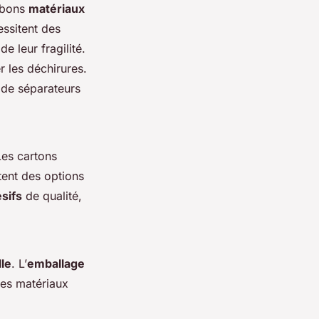
s bons
matériaux
essitent des
e leur fragilité.
r les déchirures.
s de séparateurs
Les cartons
tent des options
sifs
de qualité,
lle
. L’
emballage
ces matériaux