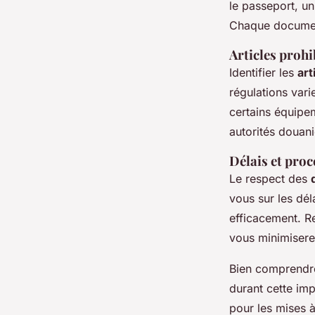
le passeport, un
Chaque document 
Articles prohi
Identifier les
art
régulations var
certains équipem
autorités douan
Délais et pro
Le respect des
vous sur les dé
efficacement. R
vous minimisere
Bien comprendre 
durant cette imp
pour les mises 