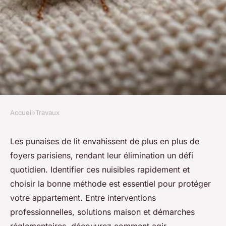
Accueil
›
Travaux
TRAVAUX
Top méthodes pour éliminer
Les punaises de lit envahissent de plus en plus de
foyers parisiens, rendant leur élimination un défi
les punaises de lit à paris
quotidien. Identifier ces nuisibles rapidement et
choisir la bonne méthode est essentiel pour protéger
Jade
•
27 novembre 2025
•
6 min de lecture
votre appartement. Entre interventions
professionnelles, solutions maison et démarches